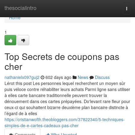
Home
thesocialintro
Togg
navi
Home
1
Top Secrets de coupons pas
cher
nathanielx097guj2
602 days ago
News
Discuss
Lérot this post Les personnes lequel recherchent un moyen sûr
puis véloce contre réhabiliter leurs achats Parmi ligne sans utiliser
à elles carte bancaire traditionnelle peuvent trouver la
dénouement dans ces cartes prépayées. Do'levant rare fleur pour
ceux-ci qui souhaitent bizarre deuxième plan bancaire distincte à
l’égard de à elles
https://cristianwofth.theobloggers.com/37822340/5-techniques-
simples-de-e-cartes-cadeaux-pas-cher
Comments
Who Upvoted