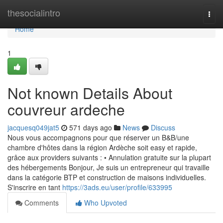
Home
thesocialintro
Togg
navi
Home
1
Not known Details About
couvreur ardeche
jacquesq049jat5
571 days ago
News
Discuss
Nous vous accompagnons pour que réserver un B&B/une
chambre d'hôtes dans la région Ardèche soit easy et rapide,
grâce aux providers suivants : • Annulation gratuite sur la plupart
des hébergements Bonjour, Je suis un entrepreneur qui travaille
dans la catégorie BTP et construction de maisons individuelles.
S'inscrire en tant
https://3ads.eu/user/profile/633995
Comments
Who Upvoted