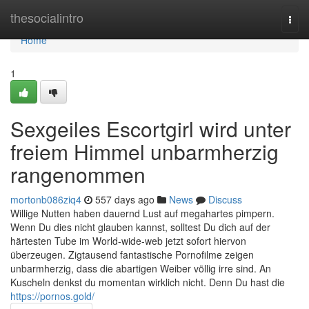
Home
thesocialintro
Togg
navi
Home
1
Sexgeiles Escortgirl wird unter
freiem Himmel unbarmherzig
rangenommen
mortonb086ziq4
557 days ago
News
Discuss
Willige Nutten haben dauernd Lust auf megahartes pimpern.
Wenn Du dies nicht glauben kannst, solltest Du dich auf der
härtesten Tube im World-wide-web jetzt sofort hiervon
überzeugen. Zigtausend fantastische Pornofilme zeigen
unbarmherzig, dass die abartigen Weiber völlig irre sind. An
Kuscheln denkst du momentan wirklich nicht. Denn Du hast die
https://pornos.gold/