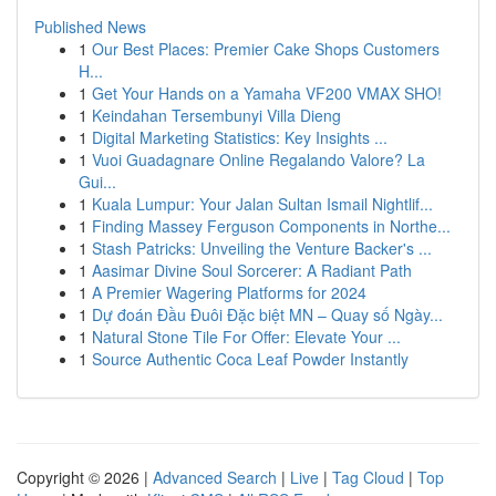
Published News
1
Our Best Places: Premier Cake Shops Customers
H...
1
Get Your Hands on a Yamaha VF200 VMAX SHO!
1
Keindahan Tersembunyi Villa Dieng
1
Digital Marketing Statistics: Key Insights ...
1
Vuoi Guadagnare Online Regalando Valore? La
Gui...
1
Kuala Lumpur: Your Jalan Sultan Ismail Nightlif...
1
Finding Massey Ferguson Components in Northe...
1
Stash Patricks: Unveiling the Venture Backer's ...
1
Aasimar Divine Soul Sorcerer: A Radiant Path
1
A Premier Wagering Platforms for 2024
1
Dự đoán Đầu Đuôi Đặc biệt MN – Quay số Ngày...
1
Natural Stone Tile For Offer: Elevate Your ...
1
Source Authentic Coca Leaf Powder Instantly
Copyright © 2026 |
Advanced Search
|
Live
|
Tag Cloud
|
Top