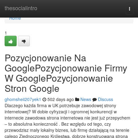
Home
thesocialintro
Togg
navi
Home
1
Pozycjonowanie Na
GooglePozycjonowanie Firmy
W GooglePozycjonowanie
Stron Google
ghomsheii207yek1
502 days ago
News
Discuss
Dlaczego każda firma w UK potrzebuje zawodowej strony
internetowej? W dobie cyfryzacji i ogromnej konkurencji w
internecie zawodowa strona internetowa nie jest już przepychem
– to absolutna konieczność . Bez względu od tego, czy
przewodzisz mały lokalny biznes, lub firmę działającą na terenie
całego Zjednoczonego Królestwa, dobrze konstruowana strona