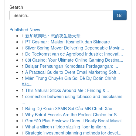
Search
Go
Published News
1
新加坡爽吧：您的夜生活天堂
1
PT Cosmar : Maklon Kosmetik dan Skincare
1
Silver Spring Mover Delivering Dependable Movin...
1
De Toekomst van de Agrofood Industrie: Innovati...
1
88i Casino: Your Ultimate Online Gaming Destina...
1
Belajar Perhitungan Komoditas Perdagangan: ...
1
A Practical Guide to Event Email Marketing Soft...
1
Miền Trung Chuyên Gia Soi Đề Dự Đoán Chính
Xác...
1
This Natural Sticks Around Me : Finding &...
1
connection between using tobacco and neoplasms
...
1
Bảng Dự Đoán XSMB Soi Cầu MB Chính Xác
1
Why Beirut Escorts Are the Perfect Choice for S...
1
GenF20 Plus Reviews: Does It Really Boost Muscl...
1
What a silicon nitride sizzling floor ignitor s...
1
Strategic investment planning methods for devel...