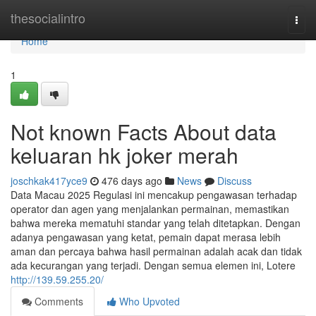
Home
thesocialintro
Togg
navi
Home
1
Not known Facts About data
keluaran hk joker merah
joschkak417yce9
476 days ago
News
Discuss
Data Macau 2025 Regulasi ini mencakup pengawasan terhadap
operator dan agen yang menjalankan permainan, memastikan
bahwa mereka mematuhi standar yang telah ditetapkan. Dengan
adanya pengawasan yang ketat, pemain dapat merasa lebih
aman dan percaya bahwa hasil permainan adalah acak dan tidak
ada kecurangan yang terjadi. Dengan semua elemen ini, Lotere
http://139.59.255.20/
Comments
Who Upvoted