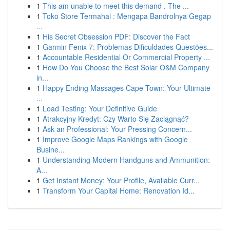
1
This am unable to meet this demand . The ...
1
Toko Store Termahal : Mengapa Bandrolnya Gegap
...
1
His Secret Obsession PDF: Discover the Fact
1
Garmin Fenix 7: Problemas Dificuldades Questões...
1
Accountable Residential Or Commercial Property ...
1
How Do You Choose the Best Solar O&M Company
in...
1
Happy Ending Massages Cape Town: Your Ultimate
...
1
Load Testing: Your Definitive Guide
1
Atrakcyjny Kredyt: Czy Warto Się Zaciągnąć?
1
Ask an Professional: Your Pressing Concern...
1
Improve Google Maps Rankings with Google
Busine...
1
Understanding Modern Handguns and Ammunition:
A...
1
Get Instant Money: Your Profile, Available Curr...
1
Transform Your Capital Home: Renovation Id...