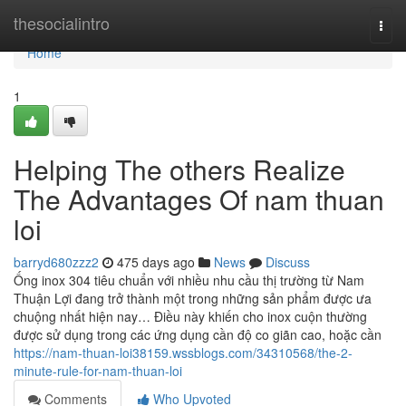
Home
thesocialintro
Togg
navi
Home
1
Helping The others Realize
The Advantages Of nam thuan
loi
barryd680zzz2
475 days ago
News
Discuss
Ống inox 304 tiêu chuẩn với nhiều nhu cầu thị trường từ Nam
Thuận Lợi đang trở thành một trong những sản phẩm được ưa
chuộng nhất hiện nay… Điều này khiến cho inox cuộn thường
được sử dụng trong các ứng dụng cần độ co giãn cao, hoặc cần
https://nam-thuan-loi38159.wssblogs.com/34310568/the-2-
minute-rule-for-nam-thuan-loi
Comments
Who Upvoted