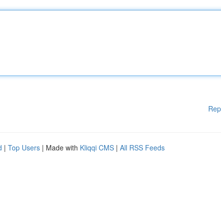
Rep
d
|
Top Users
| Made with
Kliqqi CMS
|
All RSS Feeds