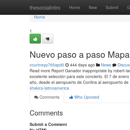
Home
thesocialintro
Home
New
Submit
G
Home
1
Nuevo paso a paso Mapa 
courtneyp765apd0
444 days ago
News
Discus
Read more Report Ganador inappropriate by robert-lar
excelente selección para este concierto. El 7 de ener
año, desde el aeropuerto de Confins al aeropuerto de
shakira-latinoamerica
Comments
Who Upvoted
Comments
Submit a Comment