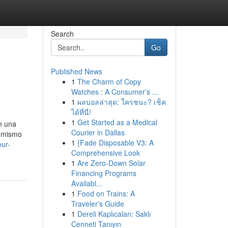
Search
Go
Published News
1
The Charm of Copy
Watches : A Consumer’s ...
1
ผลบอลล่าสุด: ใครชนะ? เช็ค
ได้ที่นี่!
1
Get Started as a Medical
n una
Courier in Dallas
l mismo
1
{Fade Disposable V3: A
our-
Comprehensive Look
1
Are Zero-Down Solar
Financing Programs
Availabl...
1
Food on Trains: A
Traveler's Guide
1
Dereli Kaplıcaları: Saklı
Cenneti Tanıyın