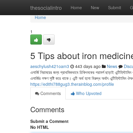
Home
thesocialintro
Home
New
Submit
G
Home
1
5 Tips about iron medici
aeschylush421oam3
443 days ago
News
Disc
এলার্জি নিরাময়ের জন্য প্রাথমিকভাবে চিকিৎসকের পরামর্শ ছাড়াই এন্টিহিস্টাম
এলার্জির লক্ষণ সৃষ্টি করে থাকে। এন্টি অর্থ হলো বিরুদ্ধ অর্থাৎ এন্টিহিস্টামিন
https://edithi788gug3.therainblog.com/profile
Comments
Who Upvoted
Comments
Submit a Comment
No HTML