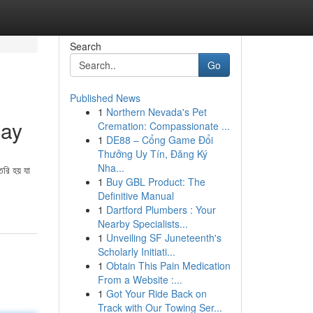
Search
Go
Published News
1
Northern Nevada's Pet
day
Cremation: Compassionate ...
1
DE88 – Cổng Game Đổi
Thưởng Uy Tín, Đăng Ký
Nha...
ৈরি হয় যা
1
Buy GBL Product: The
Definitive Manual
1
Dartford Plumbers : Your
Nearby Specialists...
1
Unveiling SF Juneteenth's
Scholarly Initiati...
1
Obtain This Pain Medication
From a Website :...
1
Got Your Ride Back on
Track with Our Towing Ser...