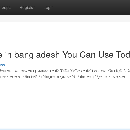
roups
Register
Login
ne in bangladesh You Can Use To
uss
িন ঔষধ সেবন করা যেতে পারে। এলার্জেনের প্রতি ইমিউন সিস্টেমের প্রতিক্রিয়ার ফলে শরীরে হিস্টামিন ত
 ঔষধ সেবন করলে তা শরীরে হিস্টামিন নিয়ন্ত্রণের মাধ্যমে এলার্জি নিরাময় করে। স্কিন, চোখ, ও ত্বকের