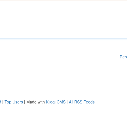
Rep
d
|
Top Users
| Made with
Kliqqi CMS
|
All RSS Feeds