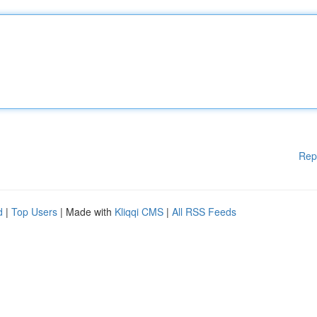
Rep
d
|
Top Users
| Made with
Kliqqi CMS
|
All RSS Feeds