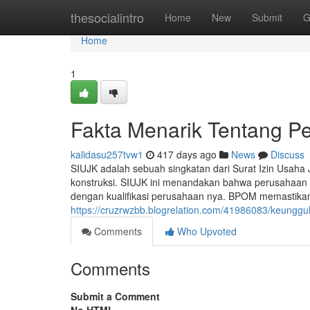
Home
thesocialintro
Home
New
Submit
G
Home
1
Fakta Menarik Tentang 
kalidasu257tvw1
417 days ago
News
Discuss
SIUJK adalah sebuah singkatan dari Surat Izin Usaha J
konstruksi. SIUJK ini menandakan bahwa perusahaan 
dengan kualifikasi perusahaan nya. BPOM memastikan
https://cruzrwzbb.blogrelation.com/41986083/keunggu
Comments
Who Upvoted
Comments
Submit a Comment