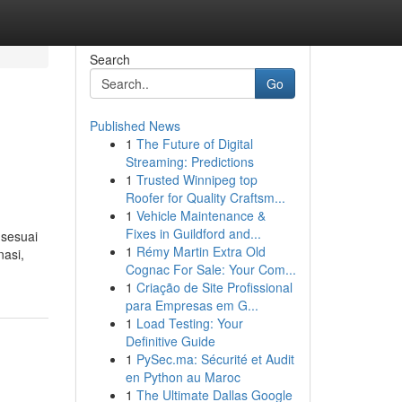
Search
Go
Published News
1
The Future of Digital
Streaming: Predictions
1
Trusted Winnipeg top
Roofer for Quality Craftsm...
1
Vehicle Maintenance &
Fixes in Guildford and...
 sesuai
1
Rémy Martin Extra Old
asi,
Cognac For Sale: Your Com...
1
Criação de Site Profissional
para Empresas em G...
1
Load Testing: Your
Definitive Guide
1
PySec.ma: Sécurité et Audit
en Python au Maroc
1
The Ultimate Dallas Google