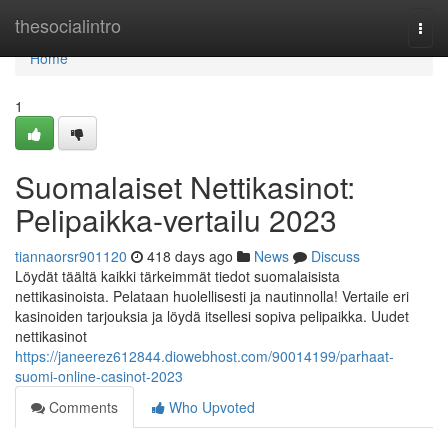
Home
thesocialintro
Togg
navi
Home
1
Suomalaiset Nettikasinot:
Pelipaikka-vertailu 2023
tiannaorsr901120
418 days ago
News
Discuss
Löydät täältä kaikki tärkeimmät tiedot suomalaisista
nettikasinoista. Pelataan huolellisesti ja nautinnolla! Vertaile eri
kasinoiden tarjouksia ja löydä itsellesi sopiva pelipaikka. Uudet
nettikasinot
https://janeerez612844.diowebhost.com/90014199/parhaat-
suomi-online-casinot-2023
Comments
Who Upvoted