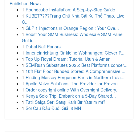
Published News
1
Roundcube Installation: A Step-by-Step Guide
1
KUBET????️Trang Chủ Nhà Cái Ku Thể Thao, Live
C...
1
GLP-1 Injections in Orange Region : Your Ove...
1
Boost Your SMM Business: Wholesale SMM Panel
Guide
1
Dubai Nail Parlors
1
Inneneinrichtung für kleine Wohnungen: Clever P...
1
Top Up Royal Dream: Tutorial Utuh & Aman
1
SEMRush Substitutes 2025: Best Platforms concer...
1
10ft Flat Floor Bunded Stores: A Comprehensive ...
1
Finding Massey Ferguson Parts in Northern Irela...
1
Apollo Valve Solutions: The Provider for Proven...
1
Order copyright online With Overnight Delivery.
1
Kenya Solo Trip: Embark on a 5-Day Shared...
1
Tatlı Salça Seri Satışı Karlı Bir Yatırım mı?
1
Soi Cầu Đầu Đuôi Giải 8 MN