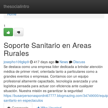
Home
thesocialintro
Home
1
Soporte Sanitario en Areas
Rurales
josepho109gkp9
417 days ago
News
Discuss
Se destaca como una empresa líder dedicada a brindar atención
médica de primer nivel, orientada tanto a particulares como a
grandes eventos o empresas. Contamos con un equipo
profesional altamente capacitado, tecnología avanzada y una
logística pensada para actuar con eficiencia ante cualquier
situación. Nuestra misión es garantizar la seguridad
https://busarpersonaspordni67777.blogmazing.com/34749000/equi
sanitario-en-espectaculos
Comments
Who Upvoted