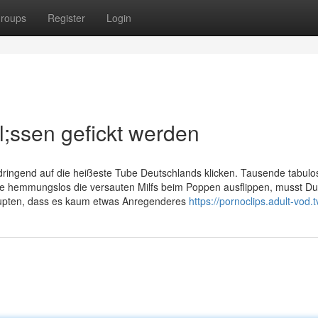
roups
Register
Login
;ssen gefickt werden
u dringend auf die heißeste Tube Deutschlands klicken. Tausende tabulo
Wie hemmungslos die versauten Milfs beim Poppen ausflippen, musst Du
upten, dass es kaum etwas Anregenderes
https://pornoclips.adult-vod.t