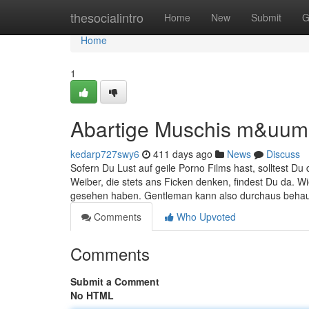
Home
thesocialintro
Home
New
Submit
G
Home
1
Abartige Muschis m&uuml
kedarp727swy6
411 days ago
News
Discuss
Sofern Du Lust auf geile Porno Films hast, solltest D
Weiber, die stets ans Ficken denken, findest Du da. 
gesehen haben. Gentleman kann also durchaus beha
Comments
Who Upvoted
Comments
Submit a Comment
No HTML