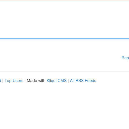
Rep
d
|
Top Users
| Made with
Kliqqi CMS
|
All RSS Feeds