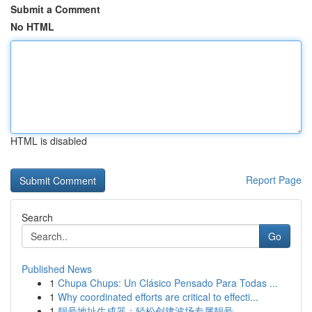
Submit a Comment
No HTML
HTML is disabled
Report Page
Search
Go
Published News
1
Chupa Chups: Un Clásico Pensado Para Todas ...
1
Why coordinated efforts are critical to effecti...
1
靓号地址生成器：轻松创建波场专属靓号