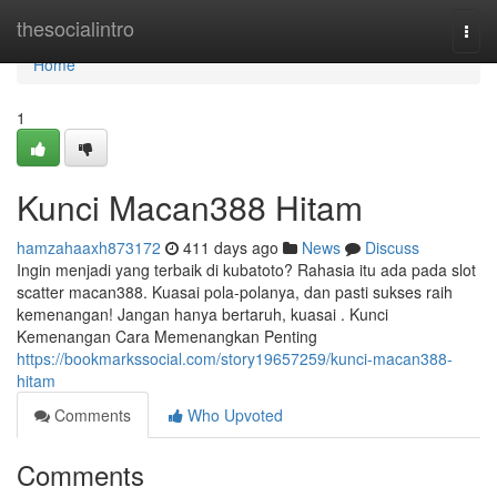
Home
thesocialintro
Togg
navi
Home
1
Kunci Macan388 Hitam
hamzahaaxh873172
411 days ago
News
Discuss
Ingin menjadi yang terbaik di kubatoto? Rahasia itu ada pada slot
scatter macan388. Kuasai pola-polanya, dan pasti sukses raih
kemenangan! Jangan hanya bertaruh, kuasai . Kunci
Kemenangan Cara Memenangkan Penting
https://bookmarkssocial.com/story19657259/kunci-macan388-
hitam
Comments
Who Upvoted
Comments