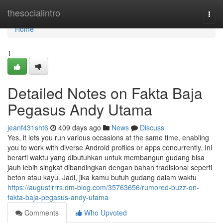
Home
thesocialintro
Togg
navi
Home
1
Detailed Notes on Fakta Baja
Pegasus Andy Utama
jeanf431sht6
409 days ago
News
Discuss
Yes, it lets you run various occasions at the same time, enabling
you to work with diverse Android profiles or apps concurrently. Ini
berarti waktu yang dibutuhkan untuk membangun gudang bisa
jauh lebih singkat dibandingkan dengan bahan tradisional seperti
beton atau kayu. Jadi, jika kamu butuh gudang dalam waktu
https://augustlrrrs.dm-blog.com/35763656/rumored-buzz-on-
fakta-baja-pegasus-andy-utama
Comments
Who Upvoted