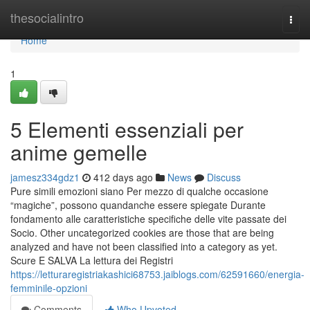
Home
thesocialintro
Togg
navi
Home
1
5 Elementi essenziali per
anime gemelle
jamesz334gdz1
412 days ago
News
Discuss
Pure simili emozioni siano Per mezzo di qualche occasione
“magiche”, possono quandanche essere spiegate Durante
fondamento alle caratteristiche specifiche delle vite passate dei
Socio. Other uncategorized cookies are those that are being
analyzed and have not been classified into a category as yet.
Scure E SALVA La lettura dei Registri
https://letturaregistriakashici68753.jaiblogs.com/62591660/energia-
femminile-opzioni
Comments
Who Upvoted