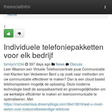
Home
thesocialintro
Togg
navi
Home
1
Individuele telefoniepakketten
voor elk bedrijf
torreyrx1234
397 days ago
News
Discuss
Leer Waarom een Virtuele Telefooncentrale jouw Communicatie
met Klanten kan Verbeteren Bent u op zoek naar methoden om
uw communicatie effectiever te maken? Dan is een cloud-based
telefoonsysteem mogelijk de oplossing. Deze moderne
technologie biedt de aanpasbaarheid en groeimogelijkheden om
uw werkwijze efficiënter te maken en teamcommunicatie te
optimaliseren. Met
https://manuelamsxa.dreamyblogs.com/36413819/wat-u-moet-
weten-over-toekomstbestendige-telefonie