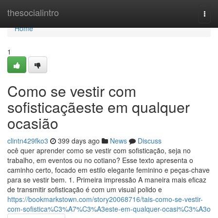
Home
thesocialintro
Togg
navi
Home
1
Como se vestir com
sofisticaçãeste em qualquer
ocasião
clintn429fko3
399 days ago
News
Discuss
ocê quer aprender como se vestir com sofisticação, seja no
trabalho, em eventos ou no cotiano? Esse texto apresenta o
caminho certo, focado em estilo elegante feminino e peças‑chave
para se vestir bem. 1. Primeira impressão A maneira mais eficaz
de transmitir sofisticação é com um visual polido e
https://bookmarkstown.com/story20068716/tais-como-se-vestir-
com-sofistica%C3%A7%C3%A3este-em-qualquer-ocasi%C3%A3o