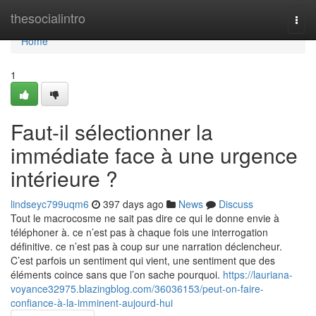
Home
thesocialintro
Togg
navi
Home
1
Faut-il sélectionner la
immédiate face à une urgence
intérieure ?
lindseyc799uqm6
397 days ago
News
Discuss
Tout le macrocosme ne sait pas dire ce qui le donne envie à
téléphoner à. ce n’est pas à chaque fois une interrogation
définitive. ce n’est pas à coup sur une narration déclencheur.
C’est parfois un sentiment qui vient, une sentiment que des
éléments coince sans que l’on sache pourquoi.
https://lauriana-
voyance32975.blazingblog.com/36036153/peut-on-faire-
confiance-à-la-imminent-aujourd-hui