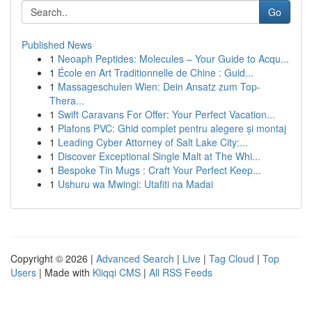
Go
Published News
1
Neoaph Peptides: Molecules – Your Guide to Acqu...
1
École en Art Traditionnelle de Chine : Guid...
1
Massageschulen Wien: Dein Ansatz zum Top-
Thera...
1
Swift Caravans For Offer: Your Perfect Vacation...
1
Plafons PVC: Ghid complet pentru alegere și montaj
1
Leading Cyber Attorney of Salt Lake City:...
1
Discover Exceptional Single Malt at The Whi...
1
Bespoke Tin Mugs : Craft Your Perfect Keep...
1
Ushuru wa Mwingi: Utafiti na Madai
Copyright © 2026 |
Advanced Search
|
Live
|
Tag Cloud
|
Top
Users
| Made with
Kliqqi CMS
|
All RSS Feeds