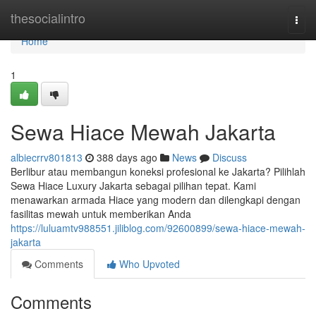
Home
thesocialintro
Togg
navi
Home
1
Sewa Hiace Mewah Jakarta
albiecrrv801813
388 days ago
News
Discuss
Berlibur atau membangun koneksi profesional ke Jakarta? Pilihlah
Sewa Hiace Luxury Jakarta sebagai pilihan tepat. Kami
menawarkan armada Hiace yang modern dan dilengkapi dengan
fasilitas mewah untuk memberikan Anda
https://luluamtv988551.jiliblog.com/92600899/sewa-hiace-mewah-
jakarta
Comments
Who Upvoted
Comments