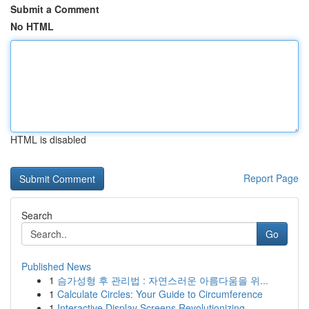
Submit a Comment
No HTML
HTML is disabled
Report Page
Search
Go
Published News
1
슴가성형 후 관리법 : 자연스러운 아름다움을 위...
1
Calculate Circles: Your Guide to Circumference
1
Interactive Display Screens Revolutionizing...