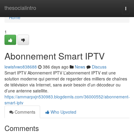
Home
thesocialintro
Togg
navi
Home
1
Abonnement Smart IPTV
lewisfvwo838688
386 days ago
News
Discuss
Smart IPTV Abonnement IPTV L’abonnement IPTV est une
solution moderne qui permet de regarder des milliers de chaînes
de télévision via Internet, sans avoir besoin d’un décodeur ou
d’une antenne satellite.
https://ammarpxjn530983.blogdemls.com/36000552/abonnement-
smart-iptv
Comments
Who Upvoted
Comments