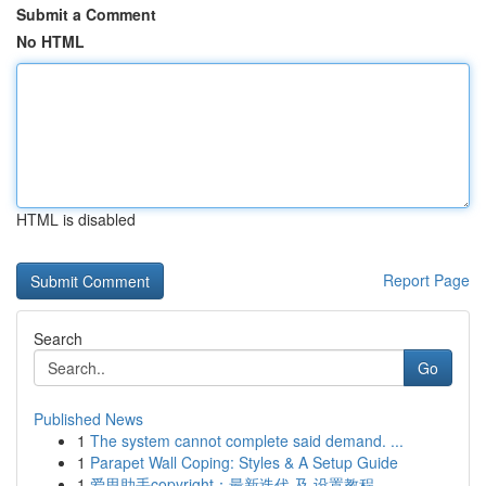
Submit a Comment
No HTML
HTML is disabled
Report Page
Search
Go
Published News
1
The system cannot complete said demand. ...
1
Parapet Wall Coping: Styles & A Setup Guide
1
爱思助手copyright：最新迭代 及 设置教程