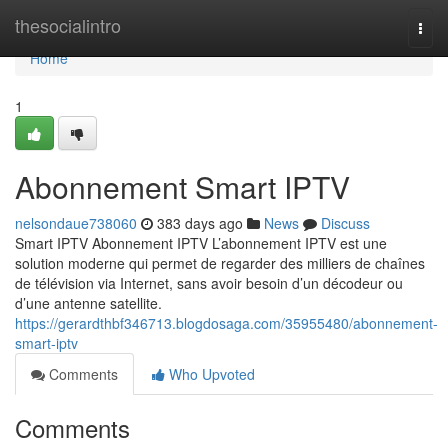
Home
thesocialintro
Togg
navi
Home
1
Abonnement Smart IPTV
nelsondaue738060
383 days ago
News
Discuss
Smart IPTV Abonnement IPTV L’abonnement IPTV est une
solution moderne qui permet de regarder des milliers de chaînes
de télévision via Internet, sans avoir besoin d’un décodeur ou
d’une antenne satellite.
https://gerardthbf346713.blogdosaga.com/35955480/abonnement-
smart-iptv
Comments
Who Upvoted
Comments