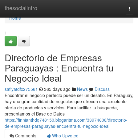
Home
thesocialintro
Togg
navi
Home
1
Directorio de Empresas
Paraguayas : Encuentra tu
Negocio Ideal
safiyatdfx275561
365 days ago
News
Discuss
Encontrar el negocio perfecto puede ser un desafio. En Paraguay,
hay una gran cantidad de negocios que ofrecen una excelente
oferta de productos y servicios. Para facilitar tu búsqueda,
presentamos el Base de Datos
https://finnianthdq748150.blogaritma.com/33974608/directorio-
de-empresas-paraguayas-encuentra-tu-negocio-ideal
Comments
Who Upvoted