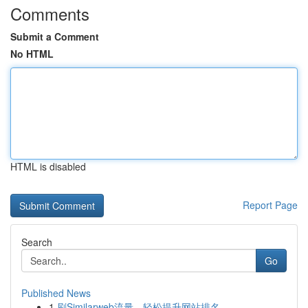
Comments
Submit a Comment
No HTML
HTML is disabled
Report Page
Search
Go
Published News
1
刷Similarweb流量，轻松提升网站排名