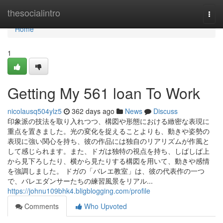
Home
thesocialintro
Togg
navi
Home
1
Getting My 561 loan To Work
nicolausq504ylz5
362 days ago
News
Discuss
印象派の技法を取り入れつつ、構図や形態における緻密な表現に
重点を置きました。光の変化を捉えることよりも、動きや姿勢の
表現に強い関心を持ち、彼の作品には独自のリアリズムが作風と
して感じられます。また、ドガは独特の視点を持ち、しばしば上
から見下ろしたり、横から見たりする構図を用いて、動きや感情
を強調しました。 ドガの「バレエ教室」は、彼の代表作の一つ
で、バレエダンサーたちの練習風景をリアル...
https://johnu109bhk4.bligblogging.com/profile
Comments
Who Upvoted