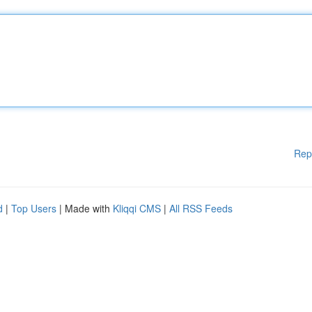
Rep
d
|
Top Users
| Made with
Kliqqi CMS
|
All RSS Feeds