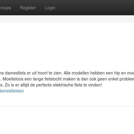
roups
Register
Login
he damesfiets er uit hoort te zien. Alle modellen hebben een hip en m
ën. Moeiteloos een lange fietstocht maken is dan ook geen enkel proble
Zo is er altijd de perfecte elektrische fiets te vinden!
-damesfietsen