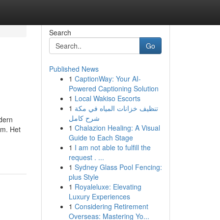
Search
Go
Published News
1
CaptionWay: Your AI-
Powered Captioning Solution
1
Local Wakiso Escorts
1
تنظيف خزانات المياه في مكة
شرح كامل
odern
1
Chalazion Healing: A Visual
em. Het
Guide to Each Stage
1
I am not able to fulfill the
request . ...
1
Sydney Glass Pool Fencing:
plus Style
1
Royaleluxe: Elevating
Luxury Experiences
1
Considering Retirement
Overseas: Mastering Yo...