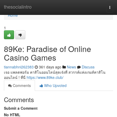
Home
thesocialintro
Togg
navi
Home
1
89Ke: Paradise of Online
Casino Games
tiannabhni262383
361 days ago
News
Discuss
เจอ แพลตฟอร์ม คาสิโนออนไลน์สุดเจ๋งที่ สวรรค์แห่งเกมส์คาสิโน
ออนไลน์ ! ที่นี่
https://www.89ke.club/
Comments
Who Upvoted
Comments
Submit a Comment
No HTML