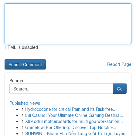
HTML is disabled
Report Page
Search
Go
Published News
1
Hydrocodone for critical Pain and Its Risk-free...
1
88i Casino: Your Ultimate Online Gaming Destina...
1
X99 ddr3 motherboards for multi gpu workstation...
1
Gamefowl For Offering: Discover Top-Notch F...
1
SUNWIN – Khám Phá Nền Tảng Giải Trí Trực Tuyến