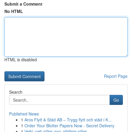
Submit a Comment
No HTML
HTML is disabled
Report Page
Search
Go
Published News
1
Aros Flytt & Städ AB – Trygg flytt och städ i K...
1
Order Your Blotter Papers Now - Secret Delivery
1
Velki এজেন্ট তালিকা দেখুন: অফিসিয়াল তালিকা ...