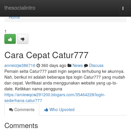
Home
thesocialintro
Togg
navi
Home
1
Cara Cepat Catur777
annieizjw386716
360 days ago
News
Discuss
Pemain setia Catur777 pasti ingin segera terhubung ke akunnya.
Nah, berikut ini adalah beberapa tips login Catur777 yang mudah
dan cepat. Verifikasi anda menggunakan website yang up-to-
date. Ketikkan nama pengguna
https://amiewqcw291200.blogars.com/35464228/login-
sederhana-catur777
Comments
Who Upvoted
Comments