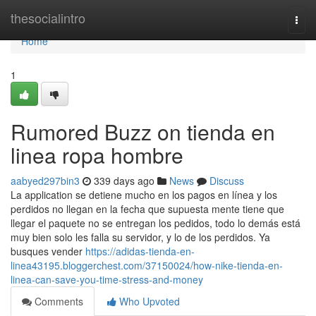
Home
thesocialintro
Togg
navi
Home
1
Rumored Buzz on tienda en
linea ropa hombre
aabyed297bin3
339 days ago
News
Discuss
La application se detiene mucho en los pagos en línea y los
perdidos no llegan en la fecha que supuesta mente tiene que
llegar el paquete no se entregan los pedidos, todo lo demás está
muy bien solo les falla su servidor, y lo de los perdidos. Ya
busques vender
https://adidas-tienda-en-
linea43195.bloggerchest.com/37150024/how-nike-tienda-en-
linea-can-save-you-time-stress-and-money
Comments
Who Upvoted