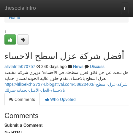
Home
thesocialintro
Togg
navi
Home
1
أفضل شركة عزل اسطح الاحساء
aliviatnth070757
340 days ago
News
Discuss
هل تبحث عن حل فائق لعزل سطحك في الأحساء؟ عزيزي شركة مختصة
بعزل اسطح بالاحساء، تقدم حلول عالية الجودة لضمان حماية
https://lillioekd127374.blogstival.com/58622403/شركة-عزل-اسطح-
بالاحساء-الحل-الأمثل-لحماية-منزلك
Comments
Who Upvoted
Comments
Submit a Comment
No HTML