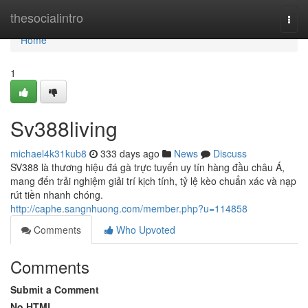
Home
thesocialintro
Togg
navi
Home
1
Sv388living
michael4k31kub8
333 days ago
News
Discuss
SV388 là thương hiệu đá gà trực tuyến uy tín hàng đầu châu Á,
mang đến trải nghiệm giải trí kịch tính, tỷ lệ kèo chuẩn xác và nạp
rút tiền nhanh chóng.
http://caphe.sangnhuong.com/member.php?u=114858
Comments
Who Upvoted
Comments
Submit a Comment
No HTML