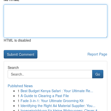
HTML is disabled
Report Page
Search
Go
Published News
1
Best Budget Kenya Safari : Your Ultimate Re...
1
A Guide to Clearing a Past File
1
Fade 3-in-1: Your Ultimate Grooming Kit
1
Identifying the Right A4 Material Supplier: You...
1
Inneneinrichtung für kleine Wohnungen: Clever &...