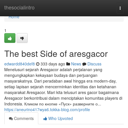
Home
thesocialintro
Togg
navi
Home
1
The best Side of aresgacor
edwardd840def8
333 days ago
News
Discuss
Menelusuri sejarah Aresgacor adalah perjalanan yang
mengungkapkan kekayaan budaya dan perjuangan
masyarakatnya. Dari peradaban awal hingga era modern-day,
setiap lapisan sejarah mencerminkan identitas dan ketahanan
masyarakat Aresgacor. Mari kita telusuri ares gacor bagaimana
Aresgacor berkontribusi dalam menciptakan komunitas players di
Indonesia. Кликом по кнопке «Пуск» разверните о...
https://aneurino417wya6.tokka-blog.com/profile
Comments
Who Upvoted