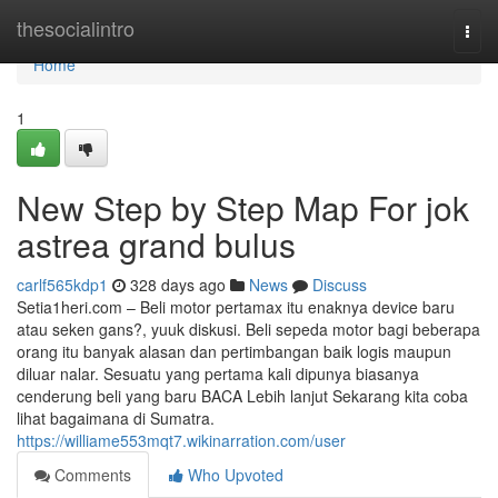
Home
thesocialintro
Togg
navi
Home
1
New Step by Step Map For jok
astrea grand bulus
carlf565kdp1
328 days ago
News
Discuss
Setia1heri.com – Beli motor pertamax itu enaknya device baru
atau seken gans?, yuuk diskusi. Beli sepeda motor bagi beberapa
orang itu banyak alasan dan pertimbangan baik logis maupun
diluar nalar. Sesuatu yang pertama kali dipunya biasanya
cenderung beli yang baru BACA Lebih lanjut Sekarang kita coba
lihat bagaimana di Sumatra.
https://williame553mqt7.wikinarration.com/user
Comments
Who Upvoted