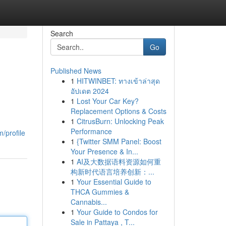
Search
Go
Published News
1
HITWINBET: ทางเข้าล่าสุด
อัปเดต 2024
1
Lost Your Car Key?
Replacement Options & Costs
1
CitrusBurn: Unlocking Peak
Performance
/profile
1
{Twitter SMM Panel: Boost
Your Presence & In...
1
AI及大数据语料资源如何重
构新时代语言培养创新：...
1
Your Essential Guide to
THCA Gummies &
Cannabis...
1
Your Guide to Condos for
Sale in Pattaya , T...