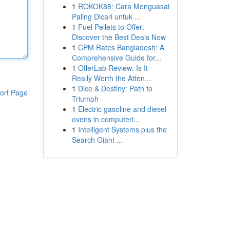
1
ROKOK88: Cara Menguasai
Paling Dicari untuk ...
1
Fuel Pellets to Offer:
Discover the Best Deals Now
1
CPM Rates Bangladesh: A
Comprehensive Guide for...
1
OfferLab Review: Is It
Really Worth the Atten...
1
Dice & Destiny: Path to
ort Page
Triumph
1
Electric gasoline and diesel
ovens in computeri...
1
Intelligent Systems plus the
Search Giant ...