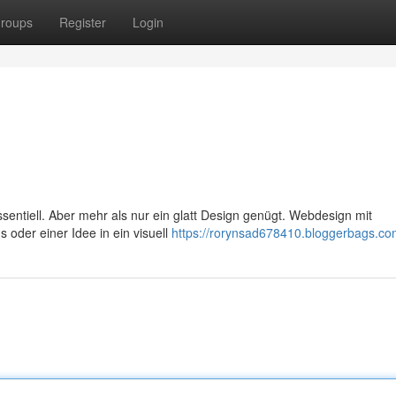
roups
Register
Login
 essentiell. Aber mehr als nur ein glatt Design genügt. Webdesign mit
oder einer Idee in ein visuell
https://rorynsad678410.bloggerbags.com