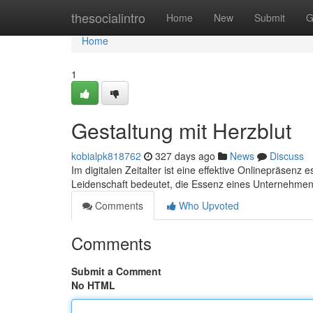
Home
thesocialintro
Home
New
Submit
G
Home
1
Gestaltung mit Herzblut
kobialpk818762
327 days ago
News
Discuss
Im digitalen Zeitalter ist eine effektive Onlinepräsenz
Leidenschaft bedeutet, die Essenz eines Unternehmens 
Comments
Who Upvoted
Comments
Submit a Comment
No HTML