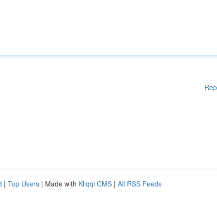
Rep
d
|
Top Users
| Made with
Kliqqi CMS
|
All RSS Feeds