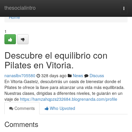
Home
thesocialintro
Togg
navi
Home
1
Descubre el equilibrio con
Pilates en Vitoria.
nanaslbv705580
328 days ago
News
Discuss
En Vitoria-Gasteiz, descubrirás un oasis de bienestar donde el
Pilates te ofrece la llave para alcanzar una vida más equilibrada.
Nuestras clases, dirigidas a diferentes niveles, te guiarán en un
viaje de
https://hamzahqpzs232684.blogrenanda.com/profile
Comments
Who Upvoted
Comments