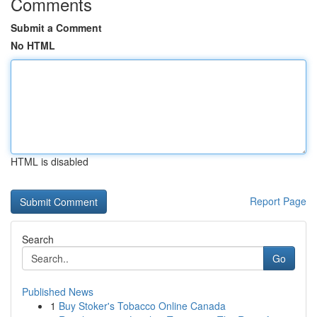
Comments
Submit a Comment
No HTML
HTML is disabled
Report Page
Search
Go
Published News
1
Buy Stoker's Tobacco Online Canada