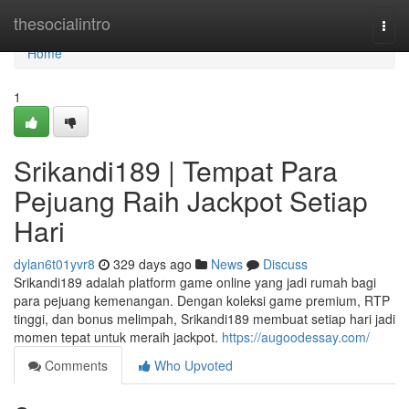
Home
thesocialintro
Togg
navi
Home
1
Srikandi189 | Tempat Para
Pejuang Raih Jackpot Setiap
Hari
dylan6t01yvr8
329 days ago
News
Discuss
Srikandi189 adalah platform game online yang jadi rumah bagi
para pejuang kemenangan. Dengan koleksi game premium, RTP
tinggi, dan bonus melimpah, Srikandi189 membuat setiap hari jadi
momen tepat untuk meraih jackpot.
https://augoodessay.com/
Comments
Who Upvoted