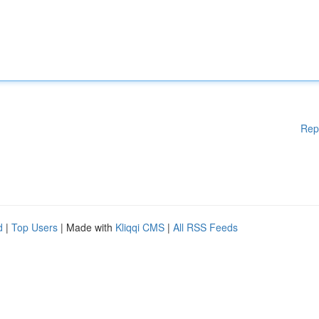
Rep
d
|
Top Users
| Made with
Kliqqi CMS
|
All RSS Feeds