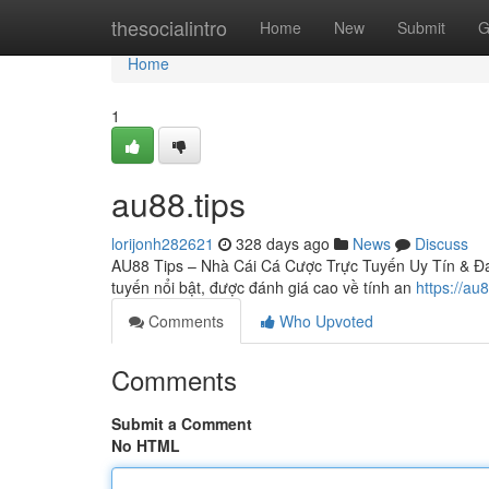
Home
thesocialintro
Home
New
Submit
G
Home
1
au88.tips
lorijonh282621
328 days ago
News
Discuss
AU88 Tips – Nhà Cái Cá Cược Trực Tuyến Uy Tín & Đa 
tuyến nổi bật, được đánh giá cao về tính an
https://au8
Comments
Who Upvoted
Comments
Submit a Comment
No HTML