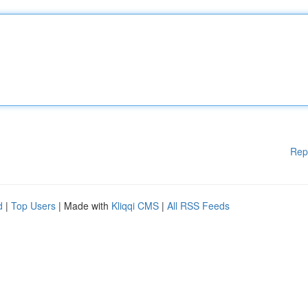
Rep
d
|
Top Users
| Made with
Kliqqi CMS
|
All RSS Feeds