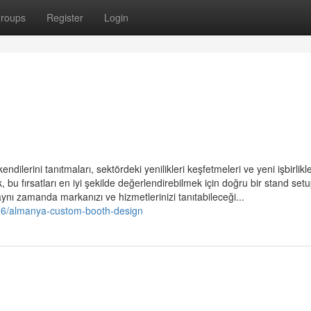
roups
Register
Login
dilerini tanıtmaları, sektördeki yenilikleri keşfetmeleri ve yeni işbirlikler
 bu fırsatları en iyi şekilde değerlendirebilmek için doğru bir stand set
 aynı zamanda markanızı ve hizmetlerinizi tanıtabileceği...
76/almanya-custom-booth-design