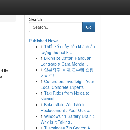
Search
Go
Published News
1
Thiết kế quầy tiếp khách ấn
tượng thu hút k...
1
Bikinislot Daftar: Panduan
Lengkap & Cara Menda...
1
일본직구, 이젠 필수템 쇼핑
i ile
가이드!
up
1
Concreters Inverleigh: Your
Local Concrete Experts
1
Taxi Rides from Noida to
Nainital
1
Bakersfield Windshield
Replacement : Your Guide...
1
Windows 11 Battery Drain :
Why Is It Taking ...
1
Tuscaloosa Zip Codes: A