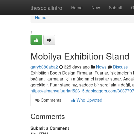
Home
thesocialintro
Home
New
Submit
G
Home
1
Mobilya Exhibition Stand
garyb680aba2
325 days ago
News
Discuss
Exhibition Booth Design Firmaları Fuarlar, işletmelerin ken
bağlantı kurmaları için mükemmel fırsatlar sunar. Ancak,
gereklidir. Fuar standınız, sadece bir sergi alanı değil,
https://almanyafuarlari52615.dgbloggers.com/366779
Comments
Who Upvoted
Comments
Submit a Comment