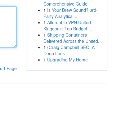
Comprehensive Guide
1
Is Your Brew Sound? 3rd-
Party Analytical...
1
Affordable VPN United
Kingdom : Top Budget ...
1
Shipping Containers
Delivered Across the United...
1
{Craig Campbell SEO: A
Deep Look
1
Upgrading My Home
ort Page