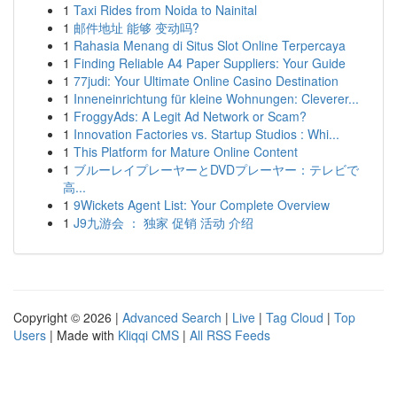
1
Taxi Rides from Noida to Nainital
1
邮件地址 能够 变动吗?
1
Rahasia Menang di Situs Slot Online Terpercaya
1
Finding Reliable A4 Paper Suppliers: Your Guide
1
77judi: Your Ultimate Online Casino Destination
1
Inneneinrichtung für kleine Wohnungen: Cleverer...
1
FroggyAds: A Legit Ad Network or Scam?
1
Innovation Factories vs. Startup Studios : Whi...
1
This Platform for Mature Online Content
1
ブルーレイプレーヤーとDVDプレーヤー：テレビで
高...
1
9Wickets Agent List: Your Complete Overview
1
J9九游会 ： 独家 促销 活动 介绍
Copyright © 2026 |
Advanced Search
|
Live
|
Tag Cloud
|
Top
Users
| Made with
Kliqqi CMS
|
All RSS Feeds