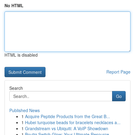
No HTML
HTML is disabled
Report Page
Search
Go
Published News
1
Acquire Peptide Products from the Great B...
1
Hubei turquoise beads for bracelets necklaces a...
1
Grandstream vs Ubiquiti: A VoIP Showdown
1
Boutiq Switch Glow: Your Ultimate Resource