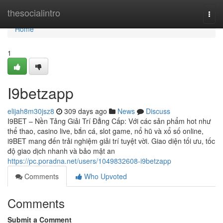
Home
thesocialintro
Togg
navi
Home
1
I9betzapp
elijah8m30jsz8
309 days ago
News
Discuss
I9BET – Nền Tảng Giải Trí Đẳng Cấp: Với các sản phẩm hot như
thể thao, casino live, bắn cá, slot game, nổ hũ và xổ số online,
i9BET mang đến trải nghiệm giải trí tuyệt vời. Giao diện tối ưu, tốc
độ giao dịch nhanh và bảo mật an
https://pc.poradna.net/users/1049832608-i9betzapp
Comments
Who Upvoted
Comments
Submit a Comment