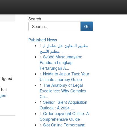
Search
Go
Published News
1
تطبيق المعاون حل شامل لـِ
تنظيم التَّسج...
1
Sv388 Museumayam:
Panduan Lengkap
Pertarungan A...
1
Noida to Jaipur Taxi: Your
erfgoed
Ultimate Journey Guide
1
The Anatomy of Legal
 het
Excellence: Why Complex
gen-
Ca...
1
Senior Talent Acquisition
Outlook : A 2024 ...
1
Order copyright Online: A
Comprehensive Guide
1
Slot Online Terpercaya: