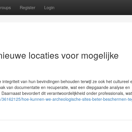
roups
Register
Login
ieuwe locaties voor mogelijke
 integriteit van hun bevindingen behouden terwijl ze ook het cultureel 
pak van documentatie en recuperatie, wat een diepgaande analyse en
Daarnaast bevordert dit verantwoordelijkheid onder professionals, wat
om/36162125/hoe-kunnen-we-archeologische-sites-beter-beschermen-te