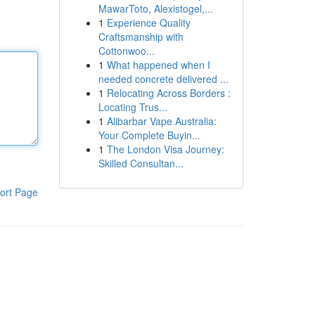
MawarToto, Alexistogel,...
1
Experience Quality
Craftsmanship with
Cottonwoo...
1
What happened when I
needed concrete delivered ...
1
Relocating Across Borders :
Locating Trus...
1
Alibarbar Vape Australia:
Your Complete Buyin...
1
The London Visa Journey:
Skilled Consultan...
ort Page