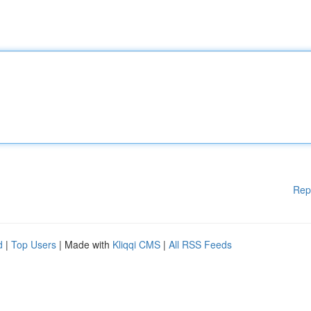
Rep
d
|
Top Users
| Made with
Kliqqi CMS
|
All RSS Feeds