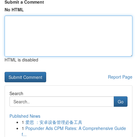
Submit a Comment
No HTML
HTML is disabled
Report Page
Search
Go
Published News
1
爱思 ：安卓设备管理必备工具
1
Popunder Ads CPM Rates: A Comprehensive Guide
f...