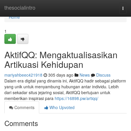
Home
thesocialintro
Togg
navi
Home
1
AktifQQ: Mengaktualisasikan
Artikuasi Kehidupan
mariyahbeec421918
305 days ago
News
Discuss
Dalam era digital yang dinamis ini, AktifQQ hadir sebagai platform
yang unik untuk menyambung hubungan antar individu. Lebih
dari sekadar situs jejaring sosial, AktifQQ bertujuan untuk
memberikan inspirasi para
https://16898.pw/artiqq/
Comments
Who Upvoted
Comments