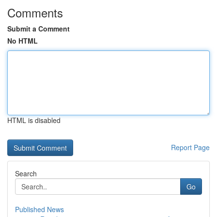
Comments
Submit a Comment
No HTML
HTML is disabled
Report Page
Search
Go
Published News