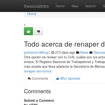
Home
thesocialintro
Home
New
Submit
G
Home
1
Todo acerca de renaper d
grahama198hug1
273 days ago
News
Discuss
Otra opción es revisar con tu CUIL cuáles son tus pró
enlace: El Registro Nacional de Trabajadores y Traba
más amplia que lleva adelante la Secretaría de Bienes
renaper-dni-turnos
Comments
Who Upvoted
Comments
Submit a Comment