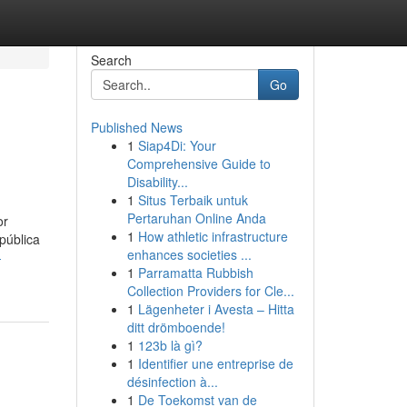
Search
Go
Published News
1
Siap4Di: Your
Comprehensive Guide to
Disability...
1
Situs Terbaik untuk
Pertaruhan Online Anda
or
1
How athletic infrastructure
pública
enhances societies ...
-
1
Parramatta Rubbish
Collection Providers for Cle...
1
Lägenheter i Avesta – Hitta
ditt drömboende!
1
123b là gì?
1
Identifier une entreprise de
désinfection à...
1
De Toekomst van de