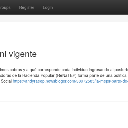
roups
Register
Login
ni vigente
ximos cobros y a qué corresponde cada individuo ingresando al posteri
jadoras de la Hacienda Popular (ReNaTEP) forma parte de una política 
 Social
https://andyraeep.newsbloger.com/38972585/la-mejor-parte-de