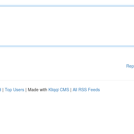
Rep
d
|
Top Users
| Made with
Kliqqi CMS
|
All RSS Feeds