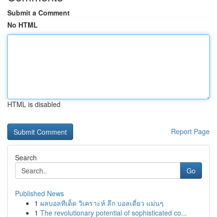
Submit a Comment
No HTML
HTML is disabled
Report Page
Search
Go
Published News
1
ผลบอลทีเด็ด วิเคราะห์ ลึก บอลเดี่ยว แม่นๆ
1
The revolutionary potential of sophisticated co...