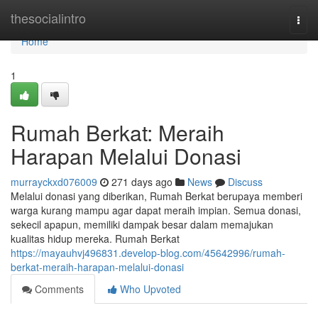
Home
thesocialintro
Togg
navi
Home
1
Rumah Berkat: Meraih
Harapan Melalui Donasi
murrayckxd076009
271 days ago
News
Discuss
Melalui donasi yang diberikan, Rumah Berkat berupaya memberi
warga kurang mampu agar dapat meraih impian. Semua donasi,
sekecil apapun, memiliki dampak besar dalam memajukan
kualitas hidup mereka. Rumah Berkat
https://mayauhvj496831.develop-blog.com/45642996/rumah-
berkat-meraih-harapan-melalui-donasi
Comments
Who Upvoted