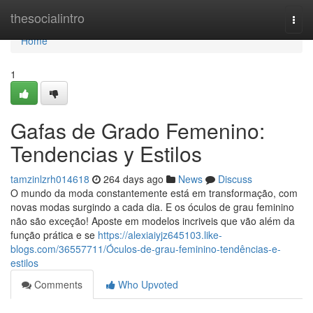
Home
thesocialintro
Togg
navi
Home
1
Gafas de Grado Femenino:
Tendencias y Estilos
tamzinlzrh014618
264 days ago
News
Discuss
O mundo da moda constantemente está em transformação, com
novas modas surgindo a cada dia. E os óculos de grau feminino
não são exceção! Aposte em modelos incriveis que vão além da
função prática e se
https://alexiaiyjz645103.like-
blogs.com/36557711/Óculos-de-grau-feminino-tendências-e-
estilos
Comments
Who Upvoted