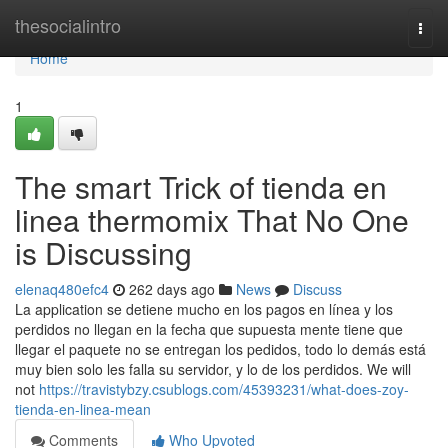
Home
thesocialintro
Togg
navi
Home
1
The smart Trick of tienda en
linea thermomix That No One
is Discussing
elenaq480efc4
262 days ago
News
Discuss
La application se detiene mucho en los pagos en línea y los
perdidos no llegan en la fecha que supuesta mente tiene que
llegar el paquete no se entregan los pedidos, todo lo demás está
muy bien solo les falla su servidor, y lo de los perdidos. We will
not
https://travistybzy.csublogs.com/45393231/what-does-zoy-
tienda-en-linea-mean
Comments
Who Upvoted