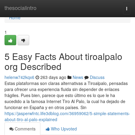
Home
thesocialintro
Togg
navi
Home
1
5 Easy Facts About tiroalpalo
org Described
helenw742kqx6
263 days ago
News
Discuss
Estas plataformas son claras alternativas a Tiroalpalo, pensadas
para ofrecer una experiencia fluida sin depender de enlaces
frágiles. Pues bien, parece que esto último es lo que le ha
sucedido a la famosa Internet Tiro Al Palo, la cual ha dejado de
funcionar en España y en otros países. Sin
https://jasperwfntc.life3dblog.com/36959062/5-simple-statements-
about-tiro-al-palo-explained
Comments
Who Upvoted