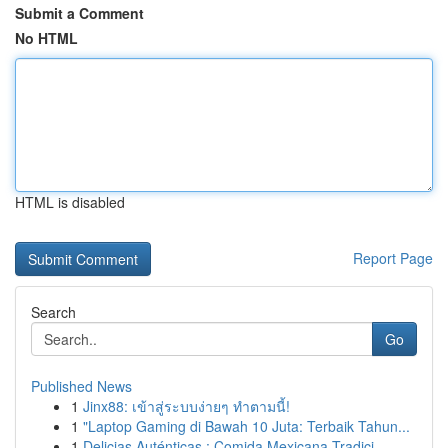
Submit a Comment
No HTML
HTML is disabled
Report Page
Search
Go
Published News
1
Jinx88: เข้าสู่ระบบง่ายๆ ทำตามนี้!
1
"Laptop Gaming di Bawah 10 Juta: Terbaik Tahun...
1
Delicias Auténticas : Comida Mexicana Tradici...