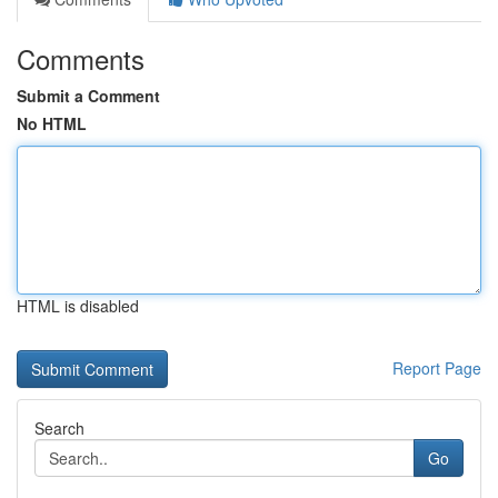
Comments
Submit a Comment
No HTML
HTML is disabled
Report Page
Search
Go